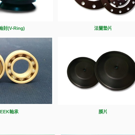
封(V-Ring)
法蘭墊片
PEEK軸承
膜片